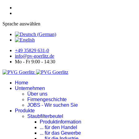
Sprache auswählen
+49 35829 631-0
info@pv-goerlitz.de
Mo - Fr 9:00 - 14:30
Home
Unternehmen
Über uns
Firmengeschichte
JOBS - Wir suchen Sie
Produkte
Staubfilterbeutel
Produktinformation
... für den Handel
... für das Gewerbe
... für die Industrie